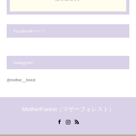
Facebookぺージ
Instagram
@mother__forest
MotherForest（マザーフォレスト）
Facebook
Instagram
RSS