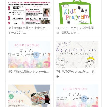
東京都狛江市乳がん患者会カモ
３／２６ ポケモン会社訪問
ミール10／…
☆ 新型コロナ…
9/5『乳がん簡単ストレッチ&…
7/8『UTOWA プロに学ぶ、眉
�…